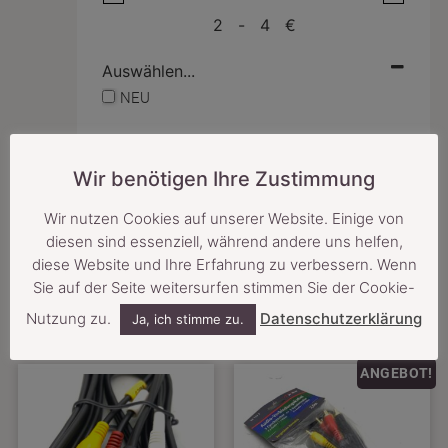
-
€
Auswählen...
NEU
Produktkategorien
Wir benötigen Ihre Zustimmung
Wir nutzen Cookies auf unserer Website. Einige von
diesen sind essenziell, während andere uns helfen,
FILTER
RESET
diese Website und Ihre Erfahrung zu verbessern. Wenn
Sie auf der Seite weitersurfen stimmen Sie der Cookie-
Nutzung zu.
Datenschutzerklärung
Ja, ich stimme zu.
SCHLAGWORT: 2M
ANGEBOT!