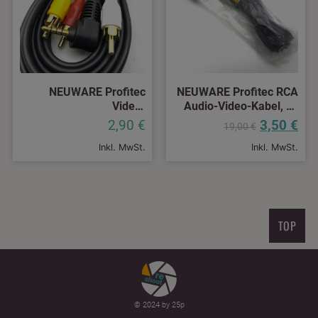
NEUWARE Profitec
NEUWARE Profitec RCA
Video-
Audio-Video-Kabel, 3x
Verbindungskabel
Cinch-Stecker, 2 m VA
2,90
€
3,50
€
19,00
€
Video-Audio L+R Kabel,
122 2
Inkl. MwSt.
Inkl. MwSt.
3x Cinch-Stecker auf
mini Klinke, 2 m VA 123
TOP
© 2024 by 25p