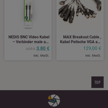
NEDIS BNC Video Kabel
MAX Breakout Cable ,
– Verbinder male auf
Kabel Peitsche VGA auf
male – sehr dünn für
BNC, XLR
3,80
€
129,00
€
4,95
€
Kamerarig Verkabelung
Inkl. MwSt.
Inkl. MwSt.
TOP