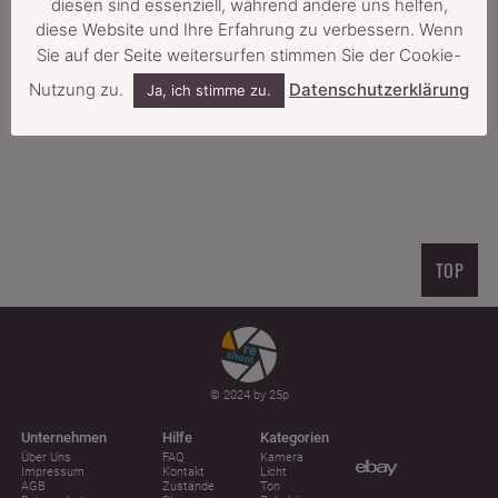
diesen sind essenziell, während andere uns helfen,
diese Website und Ihre Erfahrung zu verbessern. Wenn
FILTER
RESET
Sie auf der Seite weitersurfen stimmen Sie der Cookie-
Nutzung zu.
Datenschutzerklärung
Ja, ich stimme zu.
SCHLAGWORT: BOOM HEAD
TOP
© 2024 by 25p
Unternehmen
Hilfe
Kategorien
Über Uns
FAQ
Kamera
Impressum
Kontakt
Licht
AGB
Zustände
Ton