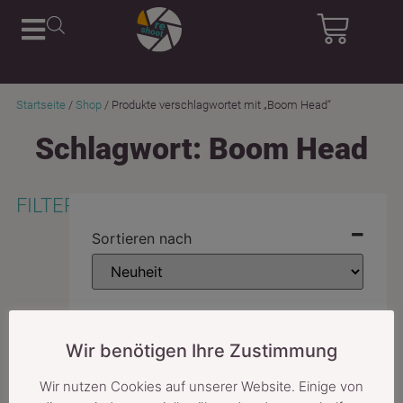
Startseite
/
Shop
/ Produkte verschlagwortet mit „Boom Head“
Schlagwort: Boom Head
FILTER
Sortieren nach
Preis
Wir benötigen Ihre Zustimmung
-
€
Wir nutzen Cookies auf unserer Website. Einige von