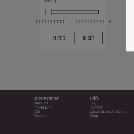
Preis
-
€
FILTER
RESET
Unternehmen
Hilfe
Über Uns
FAQ
Impressum
Kontakt
AGB
Zustandsbeschreibung
Datenschutz
Shop