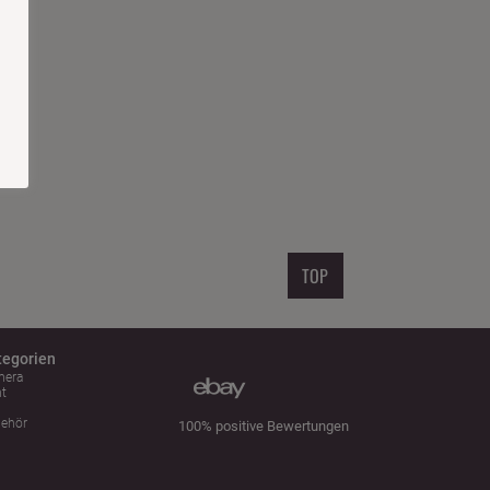
TOP
tegorien
mera
ht
n
ehör
100% positive Bewertungen