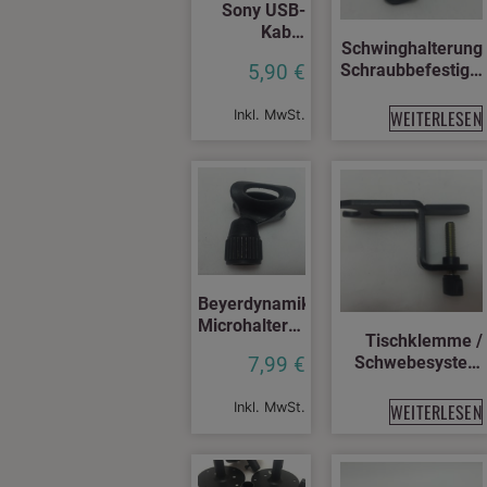
Sony USB-
Kabel
Schwinghalterung
gesichert und
Schraubbefestigu
5,90
€
geschirmt
für Micros
WEITERLESEN
Inkl. MwSt.
Beyerdynamik
Microhalterung
Tischklemme /
/
Schwebesystem
7,99
€
Klemmhalter
Halterung
WEITERLESEN
Inkl. MwSt.