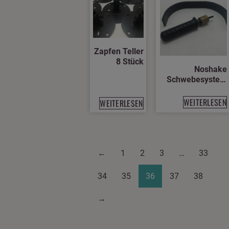
Zapfen Teller
8 Stück
Noshake
Schwebesystem
Teile Griff und
Bügel
WEITERLESEN
WEITERLESEN
←
1
2
3
…
33
34
35
36
37
38
→