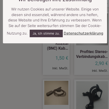
Inkl. MwSt.
Inkl. MwSt.
Wir nutzen Cookies auf unserer Website. Einige von
diesen sind essenziell, während andere uns helfen,
diese Website und Ihre Erfahrung zu verbessern. Wenn
Sie auf der Seite weitersurfen stimmen Sie der Cookie-
Nutzung zu.
Datenschutzerklärung
Ja, ich stimme zu.
Koaxial
(BNC) Kabel
Profitec Stereo-
AVK 176-050
Verbindungskabel
1,50
€
VA1535 3,5mm
2,90
€
Klinke auf 3,5mm
Inkl. MwSt.
Inkl. MwSt.
Klinke